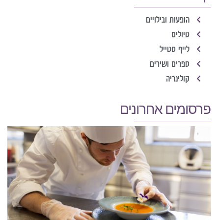
הופעות ובילויים
טיולים
לייף סטייל
ספרים ושירים
קולינריה
פרסומים אחרונים
א
כ
ר
ה
ה
ק