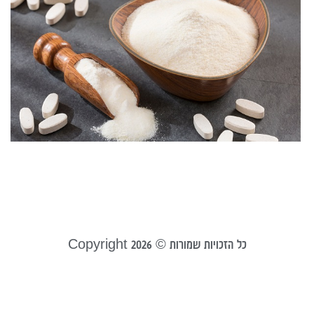
מ
ק
ל
ה
ש
ה
ש
ר
מרץ 
קר
כל הזכויות שמורות © Copyright 2026