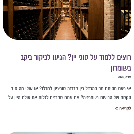
וצים ללמוד על סוגי יין? הגיעו לביקור ביקב
שומרון
2, 2024
י פעם תהיתם מה ההבדל בין קברנה סוביניון למרלו? או אולי מה סוד
קסם של הבועות בשמפניה? אם אתם סקרנים לגלות את עולם היין על
קריאה »