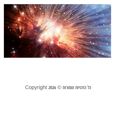
מ
פ
ל
טל
ה
ה
ה
אפר
קר
כל הזכויות שמורות © Copyright 2026