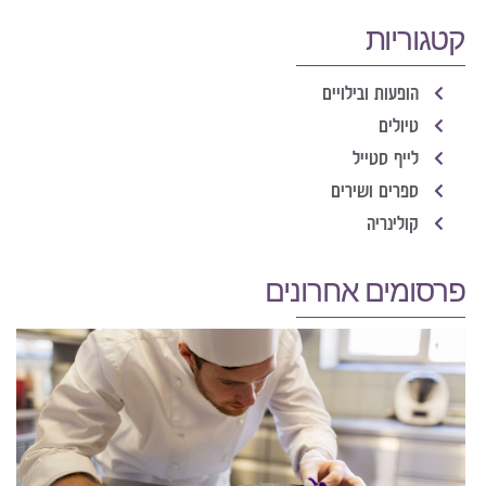
קטגוריות
הופעות ובילויים
טיולים
לייף סטייל
ספרים ושירים
קולינריה
פרסומים אחרונים
א
כ
ר
ה
ה