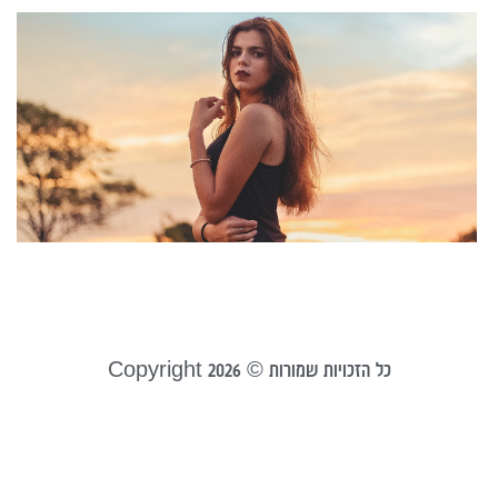
י
ל
ל
א
מ
ר
יולי 1
קר
כל הזכויות שמורות © Copyright 2026