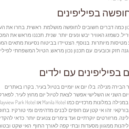
חופשה בפיליפינים
ן כמה דברים חשובים לחופשה מושלמת. ראשית, בחרו את הע
יל, כשמזג האוויר יבש ונעים יותר. שנית, תכננו מראש את המס
מטיסות מיותרות. בנוסף, הצטיידו בביטוח נסיעות מתאים המ
ה חזק וכובעים. עם תכנון נכון מראש, הטיול המשפחתי לפיליפ
הבירה מנילה. בלו יום או יומיים בטיול בעיר, בקרו באתרים
וריים כמו העיר העתיקה Intramuros ופארק Rizal. ביום השני או השלישי אפשר לצאת לטיול יום מחוץ לעיר, לפאר
קאי. זהו אי קטן עם חופים לבנים מדהימים ומי טורקיז. בחופ
 תמצאו מגוון אפשרויות לינה, מרזורטים יוקרתיים ועד צימרים צנועים יותר. כדאי להק
ו Crystal Cove. בערבים תוכלו ליהנות ממגוון מסעדות ובתי קפה לאורך החוף. האי שקט ובטו