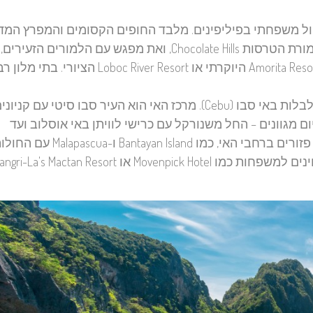
יול משפחתי בפיליפינים. מלבד החופים הקסומים והמפרץ המד
יש באי גם כמה אטרקציות ייחודיות. אל תפספסו את שמורת הטרסות Chocolate Hills, ואת מפגש עם הלמורים 
הננסים המקומיים. שפע אפשרויות הלינה כוללות את Amorita Resort היוקרתי או Loboc River Resort הציורי
את הימים האחרונים של הטיול כדאי לבלות באי סבו (Cebu). מרכז האי הוא העיר סבו סיטי עם קניונ
ום מגוונים – החל משנורקל עם כרישי לוויתן באי אוסלוב ועד
להייקינג בפארק לאומי Osmena Peak. מגוון חופים יפים פזורים ברחבי האי, כמו Bantayan Island ו-apascua
ו Shangri-La's Mactan Resort.