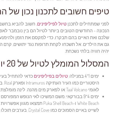
טיפים חשובים לתכנון נכון של ה
לפני שמתחילים לתכנן
טיול לפיליפינים
, חשוב להביא בחשבו
הנכונה – החודשים הטובים ביותר לטיול הם בין נובמבר לאפר
שלכם ואת האיים בהם תבקרו, כדי למקסם את הזמן ולהימנע 
גם את הילדים. אל תשכחו לקחת תרופות נגד יתושים, קרם הגנ
יהיה חוויה בלתי נשכחת.
המסלול המומלץ לטיול של 20 יום בפיליפינים עם ילדים
ימים 1־4 במנילה:
טיולים בפיליפינים
כדאי להתחיל בעיר 
היסט
לאומי Taal Volcano או לפארק מים מהנה. לינה מומלצת במנילה במלונות מרכזיים כמו Manila Hotel או Bayview Park Hotel.
ימים 4־9 בבורקאי:
משם המשיכו לאי הנופש המפורסם בור
White Beach ו-Puka Shell Beach
לשייט באיים הסמוכים כמ