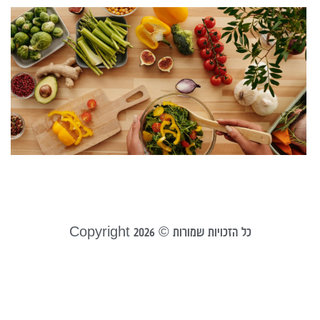
ב
ב
ו
ה
ש
ל
24
קר
כל הזכויות שמורות © Copyright 2026