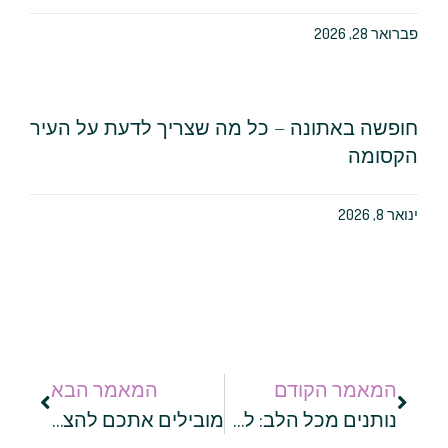
פברואר 28, 2026
חופשה באתונה – כל מה שצריך לדעת על העיר
הקסומה
ינואר 8, 2026
המאמר הקודם
המאמר הבא
נותנים מכל הלב: לאחר שנהרג רפי אדרעי ז"ל, המשיכה משפחתו משה איל ורפי אדרעי לתרום למדינה בפעילות חברתית
מובילים אתכם להצלחה: הכול על קורס שוק ההון למתחילים במכללת פסגות