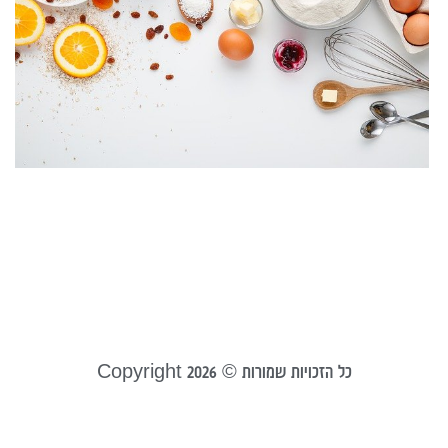
כ
ט
ש
א
מ
ש
ע
ה
21
קר
כל הזכויות שמורות © Copyright 2026