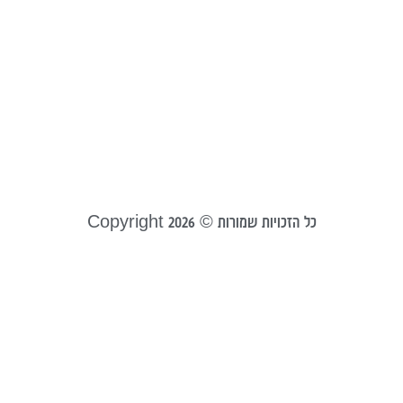
א
ל
ל
ב
ח
יולי 1
קר
כל הזכויות שמורות © Copyright 2026