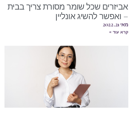
אביזרים שכל שומר מסורת צריך בבית
– ואפשר להשיג אונליין
מאי 21, 2022
קרא עוד »
צ
–
מ
א
ה
ה
ה
כ
ט