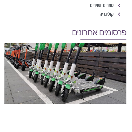
ספרים ושירים
קולינריה
פרסומים אחרונים
מ
ק
ו
כ
ל
ב
ח
מרץ 
קר