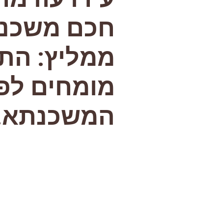
חכם משכנ
ממליץ: התי
מומחים לפנ
המשכנתא!