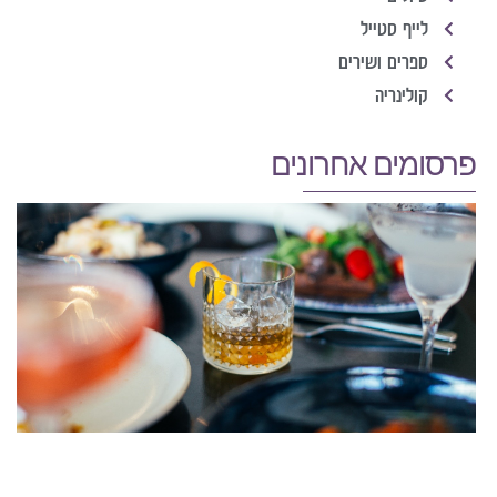
לייף סטייל
ספרים ושירים
קולינריה
פרסומים אחרונים
ס
א
א
ס
ה
ש
ח
ל