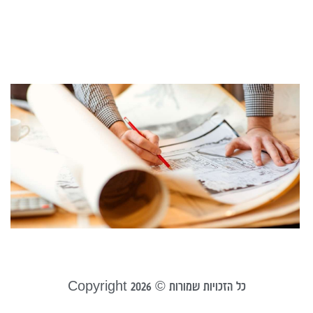
21
קר
ל
א
כ
ס
א
ב
ספט
קר
כל הזכויות שמורות © Copyright 2026