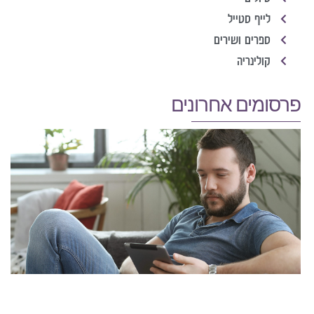
לייף סטייל
ספרים ושירים
קולינריה
פרסומים אחרונים
ה
י
ו
ת
א
ה
ה