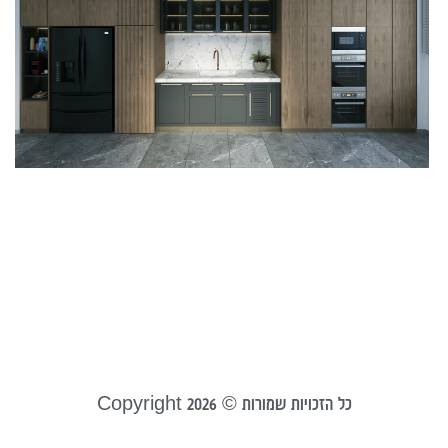
ט
ב
ו
נכ
פ
ה
ש
ל
ה
23
קר
כל הזכויות שמורות © Copyright 2026